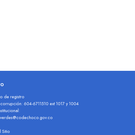
to
o de registro
ticorrupción: 604-6711510 ext 1017 y 1004
stitucional:
sverdes@codechoco.gov.co
 Sitio