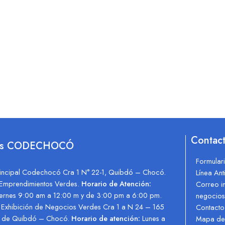
Contac
des CODECHOCÓ
Formulari
incipal Codechocó Cra 1 N° 22-1, Quibdó – Chocó.
Línea An
e Emprendimientos Verdes.
Horario de Atención:
Correo in
viernes 9:00 am a 12:00 m y de 3:00 pm a 6:00 pm.
negocio
 Exhibición de Negocios Verdes Cra 1 a N 24 – 165
Contacto
ón de Quibdó – Chocó.
Horario de atención:
Lunes a
Mapa del