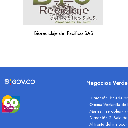
Bioreciclaje del Pacifico SAS
Negocios Ver
Dirección 1:
Sede pr
Oficina Ventanilla d
Martes, miércoles y 
Dirección 2:
Sala de
Al frente del malec