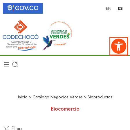
EN
ES
Abrir ba
Inicio
>
Catálogo Negocios Verdes
>
Bioproductos
Biocomercio
Filters