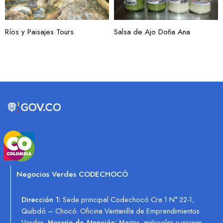
Ríos y Paisajes Tours
Salsa de Ajo Doña Ana
Negocios Verdes CODECHOCÓ
Dirección 1:
Sede principal Codechocó Cra 1 N° 22-1,
Quibdó – Chocó. Oficina Ventanilla de Emprendimientos
Verdes.
Horario de Atención:
Martes, miércoles y viernes