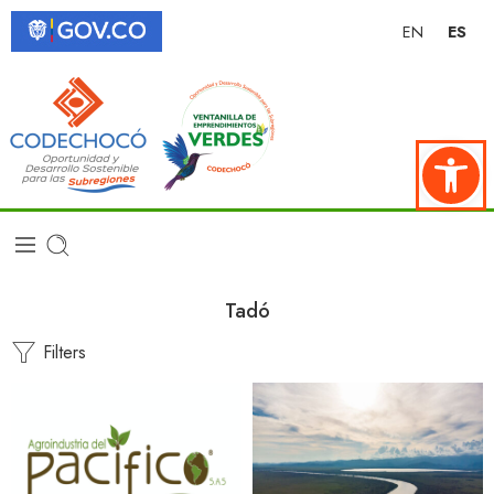
EN
ES
Abrir ba
Tadó
Filters