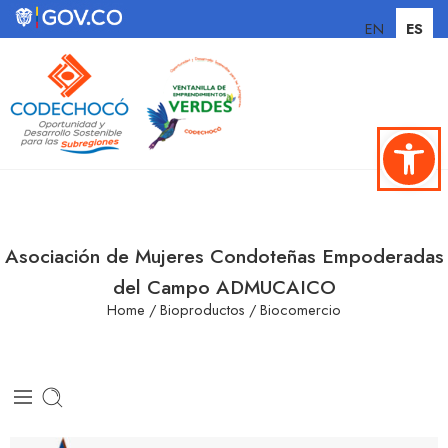
EN
ES
Abrir ba
Asociación de Mujeres Condoteñas Empoderadas
del Campo ADMUCAICO
Home
/
Bioproductos
/
Biocomercio