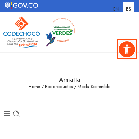
EN
ES
Abrir ba
Armatta
Home
/
Ecoproductos
/
Moda Sostenible