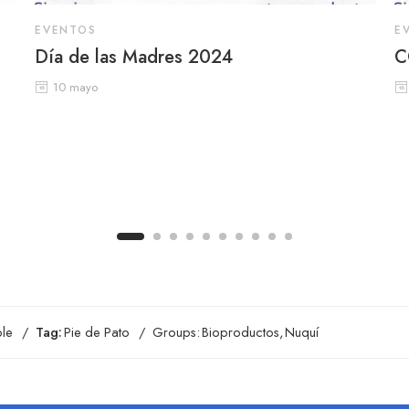
EVENTOS
E
Día de las Madres 2024
C
10 mayo
ble
Tag:
Pie de Pato
Groups:
Bioproductos
,
Nuquí