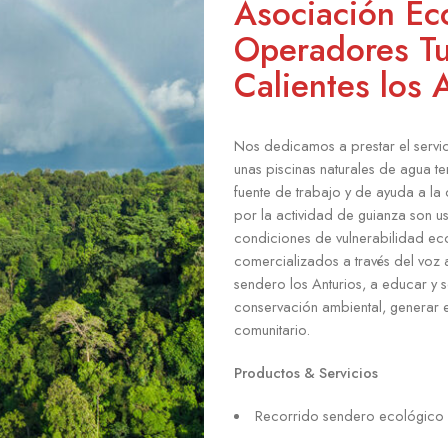
Asociación Ec
Operadores Tu
Calientes los 
Nos dedicamos a prestar el servi
unas piscinas naturales de agua t
fuente de trabajo y de ayuda a la
por la actividad de guianza son 
condiciones de vulnerabilidad ec
comercializados a través del voz
sendero los Anturios, a educar y s
conservación ambiental, generar e
comunitario.
Productos & Servicios
Recorrido sendero ecológico l