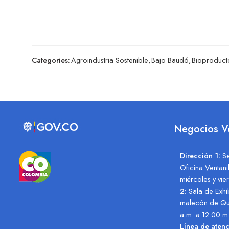
Categories:
Agroindustria Sostenible
,
Bajo Baudó
,
Bioproduct
Negocios 
Dirección 1:
S
Oficina Ventan
miércoles y vi
2:
Sala de Exhi
malecón de Q
a.m. a 12:00 
Línea de ate