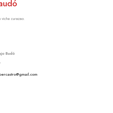
Baudó
 viche curazao.
ajo Budó
7
bercastro@gmail.com