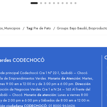
os
,
Municipios
Tag:
Pie de Pato
Groups:
Bajo Baudó
,
Bioproduct
C
Verdes CODECHOCÓ
ede principal Codechocó Cra 1 N° 22-1, Quibdó – Chocó.
illa de Emprendimientos Verdes.
Horario de Atención:
Martes,
ernes 9:00 am a 12:00 m y de 3:00 pm a 6:00 pm.
Dirección
bición de Negocios Verdes Cra 1 a N 24 – 165 Al frente del
uibdó – Chocó.
Horario de atención:
Lunes a viernes 8:00
m y de 2:00 pm a 6:00 pm y Sábados de 8:00 am a 12:00 m.
nción ciudadana CODECHOCÓ:
01 8000 963626.