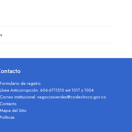
os
ontacto
Formulario de registro
Línea Anticorrupción: 604-6711510 ext 1017 y 1004
Correo institucional: negociosverdes@codechoco.gov.co
Contacto
Mapa del Sitio
Politicas