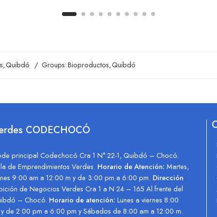
s
,
Quibdó
Groups:
Bioproductos
,
Quibdó
C
Verdes CODECHOCÓ
ede principal Codechocó Cra 1 N° 22-1, Quibdó – Chocó.
illa de Emprendimientos Verdes.
Horario de Atención:
Martes,
ernes 9:00 am a 12:00 m y de 3:00 pm a 6:00 pm.
Dirección
bición de Negocios Verdes Cra 1 a N 24 – 165 Al frente del
uibdó – Chocó.
Horario de atención:
Lunes a viernes 8:00
m y de 2:00 pm a 6:00 pm y Sábados de 8:00 am a 12:00 m.