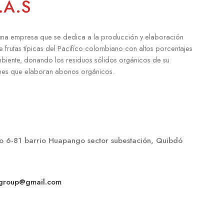
.A.S
na empresa que se dedica a la producción y elaboración
e frutas típicas del Pacifíco colombiano con altos porcentajes
iente, donando los residuos sólidos orgánicos de su
nes que elaboran abonos orgánicos.
o 6-81 barrio Huapango sector subestación, Quibdó
group@gmail.com