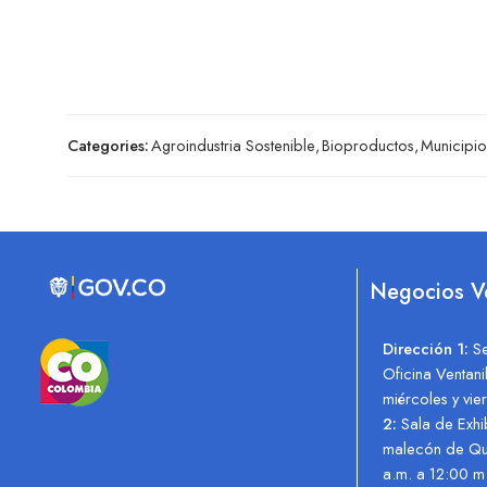
Categories:
Agroindustria Sostenible
,
Bioproductos
,
Municipio
Negocios 
Dirección 1:
S
Oficina Ventan
miércoles y vi
2:
Sala de Exhi
malecón de Q
a.m. a 12:00 