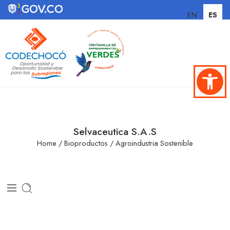
EN
ES
Abrir ba
Selvaceutica S.A.S
Home
/
Bioproductos
/
Agroindustria Sostenible