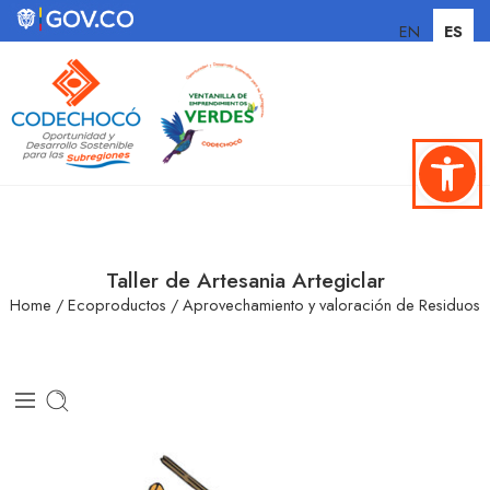
EN
ES
Abrir ba
Taller de Artesania Artegiclar
Home
/
Ecoproductos
/
Aprovechamiento y valoración de Residuos